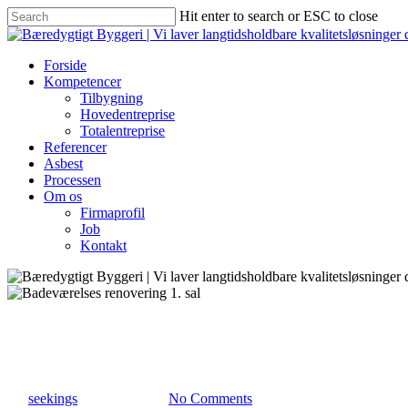
Hit enter to search or ESC to close
Forside
Kompetencer
Tilbygning
Hovedentreprise
Totalentreprise
Referencer
Asbest
Processen
Om os
Firmaprofil
Job
Kontakt
Referencer
Badeværelses renovering 1. sal
By
seekings
oktober 3, 2024
No Comments